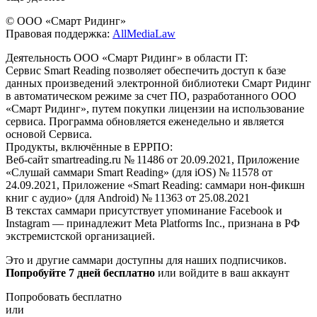
© ООО «Смарт Ридинг»
Правовая поддержка:
AllMediaLaw
Деятельность ООО «Смарт Ридинг» в области IT:
Сервис Smart Reading позволяет обеспечить доступ к базе
данных произведений электронной библиотеки Смарт Ридинг
в автоматическом режиме за счет ПО, разработанного ООО
«Смарт Ридинг», путем покупки лицензии на использование
сервиса. Программа обновляется еженедельно и является
основой Сервиса.
Продукты, включённые в ЕРРПО:
Веб-сайт smartreading.ru № 11486 от 20.09.2021, Приложение
«Слушай саммари Smart Reading» (для iOS) № 11578 от
24.09.2021, Приложение «Smart Reading: саммари нон-фикшн
книг с аудио» (для Android) № 11363 от 25.08.2021
В текстах саммари присутствует упоминание Facebook и
Instagram — принадлежит Meta Platforms Inc., признана в РФ
экстремистской организацией.
Это и другие саммари доступны для наших подписчиков.
Попробуйте 7 дней бесплатно
или войдите в ваш аккаунт
Попробовать бесплатно
или