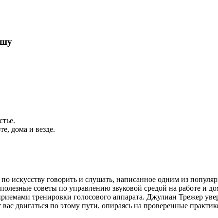
ышу
стье.
е, дома и везде.
о искусству говорить и слушать, написанное одним из популя
 полезные советы по управлению звуковой средой на работе и д
риемами тренировки голосового аппарата. Джулиан Трежер увер
 вас двигаться по этому пути, опираясь на проверенные практик