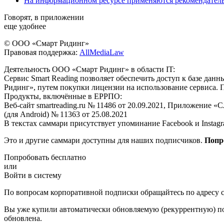
На информационном ресурсе применяются рекомендател
Говорят, в приложении
еще удобнее
© ООО «Смарт Ридинг»
Правовая поддержка:
AllMediaLaw
Деятельность ООО «Смарт Ридинг» в области IT:
Сервис Smart Reading позволяет обеспечить доступ к базе да
Ридинг», путем покупки лицензии на использование сервиса. 
Продукты, включённые в ЕРРПО:
Веб-сайт smartreading.ru № 11486 от 20.09.2021, Приложение «
(для Android) № 11363 от 25.08.2021
В текстах саммари присутствует упоминание Facebook и Instagr
Это и другие саммари доступны для наших подписчиков.
Попр
Попробовать бесплатно
или
Войти в систему
По вопросам корпоративной подписки обращайтесь по адресу c
Вы уже купили автоматически обновляемую (рекуррентную) под
обновлена.