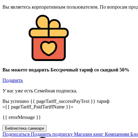
Вы являетесь корпоративным пользователем. По вопросам про
Вы можете подарить Бессрочный тариф со скидкой 50%
Подарить
У вас уже есть Семейная подписка.
Вы успешно {{ pageTariff_successPayText }} тариф
«{{ pageTariff_PaidTariffName }}»
{{ errorMessage }}
Библиотека саммари
Подписаться
Подарить подписку
Магазин книг
Компаниям
Бл