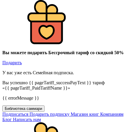
Вы можете подарить Бессрочный тариф со скидкой 50%
Подарить
У вас уже есть Семейная подписка.
Вы успешно {{ pageTariff_successPayText }} тариф
«{{ pageTariff_PaidTariffName }}»
{{ errorMessage }}
Библиотека саммари
Подписаться
Подарить подписку
Магазин книг
Компаниям
Блог
Написать нам