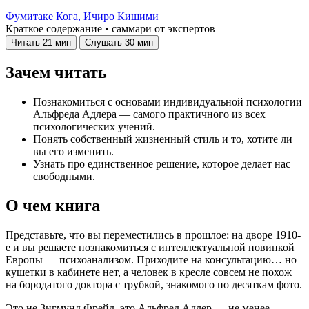
Фумитаке Кога,
Ичиро Кишими
Краткое содержание • саммари от экспертов
Читать
21 мин
Слушать
30 мин
Зачем читать
Познакомиться с основами индивидуальной психологии
Альфреда Адлера — самого практичного из всех
психологических учений.
Понять собственный жизненный стиль и то, хотите ли
вы его изменить.
Узнать про единственное решение, которое делает нас
свободными.
О чем книга
Представьте, что вы переместились в прошлое: на дворе 1910-
е и вы решаете познакомиться с интеллектуальной новинкой
Европы — психоанализом. Приходите на консультацию… но
кушетки в кабинете нет, а человек в кресле совсем не похож
на бородатого доктора с трубкой, знакомого по десяткам фото.
Это не Зигмунд Фрейд, это Альфред Адлер — не менее