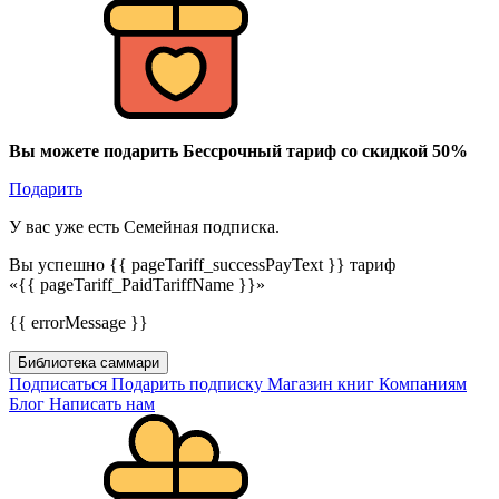
Вы можете подарить Бессрочный тариф со скидкой 50%
Подарить
У вас уже есть Семейная подписка.
Вы успешно {{ pageTariff_successPayText }} тариф
«{{ pageTariff_PaidTariffName }}»
{{ errorMessage }}
Библиотека саммари
Подписаться
Подарить подписку
Магазин книг
Компаниям
Блог
Написать нам