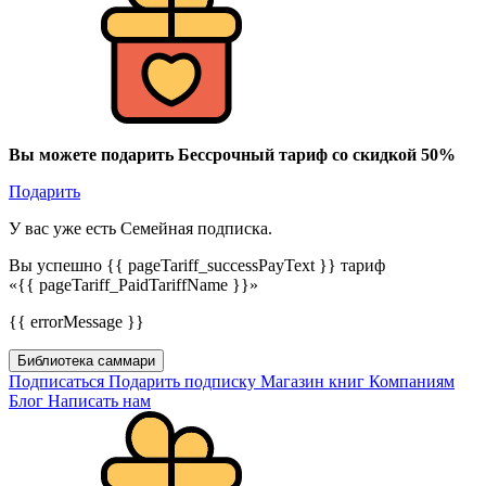
Вы можете подарить Бессрочный тариф со скидкой 50%
Подарить
У вас уже есть Семейная подписка.
Вы успешно {{ pageTariff_successPayText }} тариф
«{{ pageTariff_PaidTariffName }}»
{{ errorMessage }}
Библиотека саммари
Подписаться
Подарить подписку
Магазин книг
Компаниям
Блог
Написать нам