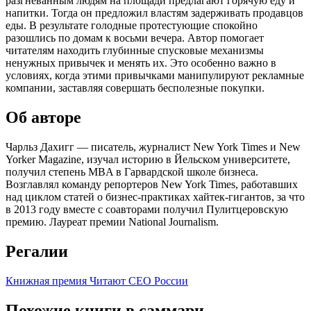
разгневанным людям на площади предлагают горячую еду и
напитки. Тогда он предложил властям задерживать продавцов
еды. В результате голодные протестующие спокойно
разошлись по домам к восьми вечера. Автор помогает
читателям находить глубинные спусковые механизмы
ненужных привычек и менять их. Это особенно важно в
условиях, когда этими привычками манипулируют рекламные
компании, заставляя совершать бесполезные покупки.
Об авторе
Чарльз Дахигг — писатель, журналист New York Times и New
Yorker Magazine, изучал историю в Йельском университете,
получил степень MBA в Гарвардской школе бизнеса.
Возглавлял команду репортеров New York Times, работавших
над циклом статей о бизнес-практиках хайтек-гигантов, за что
в 2013 году вместе с соавторами получил Пулитцеровскую
премию. Лауреат премии National Journalism.
Регалии
Книжная премия
Читают CEO России
Похожие книги в саммари