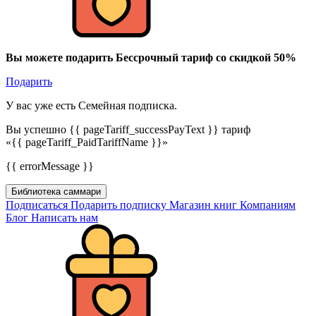
Вы можете подарить Бессрочный тариф со скидкой 50%
Подарить
У вас уже есть Семейная подписка.
Вы успешно {{ pageTariff_successPayText }} тариф
«{{ pageTariff_PaidTariffName }}»
{{ errorMessage }}
Библиотека саммари
Подписаться
Подарить подписку
Магазин книг
Компаниям
Блог
Написать нам