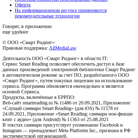
Оферта
На информационном ресурсе применяются
рекомендательные технологии
Говорят, в приложении
еще удобнее
© ООО «Смарт Ридинг»
Правовая поддержка:
AllMediaLaw
Деятельность ООО «Смарт Ридинг» в области IT:
Сервис Smart Reading позволяет обеспечить доступ к базе
данных произведений электронной библиотеки Смарт Ридинг
в автоматическом режиме за счет ПО, разработанного ООО
«Смарт Ридинг», путем покупки лицензии на использование
сервиса. Программа обновляется еженедельно и является
основой Сервиса.
Продукты, включённые в ЕРРПО:
Веб-сайт smartreading.ru № 11486 от 20.09.2021, Приложение
«Слушай саммари Smart Reading» (для iOS) № 11578 от
24.09.2021, Приложение «Smart Reading: саммари нон-фикшн
книг с аудио» (для Android) № 11363 от 25.08.2021
В текстах саммари присутствует упоминание Facebook и
Instagram — принадлежит Meta Platforms Inc., признана в РФ
экстремистской организацией.