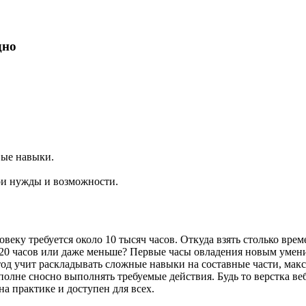
дно
вые навыки.
ои нужды и возможности.
ловеку требуется около 10 тысяч часов. Откуда взять столько 
а 20 часов или даже меньше? Первые часы овладения новым умен
тод учит раскладывать сложные навыки на составные части, мак
полне сносно выполнять требуемые действия. Будь то верстка веб
а практике и доступен для всех.