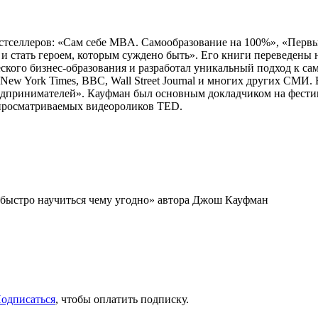
тселлеров: «Сам себе MBA. Самообразование на 100%», «Первые 
м и стать героем, которым суждено быть». Его книги переведены
ского бизнес-образования и разработал уникальный подход к са
New York Times, BBC, Wall Street Journal и многих других СМИ. 
редпринимателей». Кауфман был основным докладчиком на фестив
 просматриваемых видеороликов TED.
 быстро научиться чему угодно» автора Джош Кауфман
одписаться
, чтобы оплатить подписку.