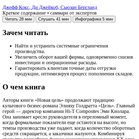
Джефф Кокс,
Ди Джейкоб,
Сьюзан Бергланд
Краткое содержание • саммари от экспертов
Читать
28 мин
Слушать
41 мин
Инфографика
5 мин
Зачем читать
Найти и устранить системные ограничения
производства.
Увеличить оборот вашей фирмы, одновременно снизив
инвестиции и операционные расходы.
Гарантировать клиентам точные даты отгрузки
продукции, оптимизируя процесс пополнения складов.
О чем книга
Авторы книги «Новая цель» продолжают традицию
культового бизнес-романа Элияху Голдратта «Цель». Главный
герой — директор компании Hi-T Сomposites Эми Киолара.
Она занимает кресло руководителя в переломный момент,
когда формальные показатели еще остаются на высоте, но
темпы производства уже падают, когда количество оборотных
средств сокращается, а заказчики жалуются. Комбинируя