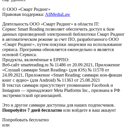
© ООО «Смарт Ридинг»
Правовая поддержка:
AllMediaLaw
Деятельность ООО «Смарт Ридинг» в области IT:
Сервис Smart Reading позволяет обеспечить доступ к базе
данных произведений электронной библиотеки Смарт Ридинг
в автоматическом режиме за счет ПО, разработанного ООО
«Смарт Ридинг», путем покупки лицензии на использование
сервиса. Программа обновляется еженедельно и является
основой Сервиса.
Продукты, включённые в ЕРРПО:
Веб-сайт smartreading.ru № 11486 от 20.09.2021, Приложение
«Слушай саммари Smart Reading» (для iOS) № 11578 от
24.09.2021, Приложение «Smart Reading: саммари нон-фикшн
книг с аудио» (для Android) № 11363 от 25.08.2021
В текстах саммари присутствует упоминание Facebook и
Instagram — принадлежит Meta Platforms Inc., признана в РФ
экстремистской организацией.
Это и другие саммари доступны для наших подписчиков.
Попробуйте 7 дней бесплатно
или войдите в ваш аккаунт
Попробовать бесплатно
или