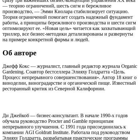
сразу три важнейших бизнес-концепции управления XX века
— теорию ограничений, шесть сигм и бережливое
производство, — Эмми Киолара стабилизирует ситуацию.
Теория ограничений помогает создать надежный фундамент
работы, а принципы бережливого производства и шести сигм
оптимизируют ее. «Новая цель» читается как захватывающий
триллер, все бизнес-методики детализированы и развернуты
на примере конкретной фирмы и людей.
Об авторе
Джефф Кокс — журналист, главный редактор журнала Organic
Gardening. Соавтор бестселлера Элияху Голдратта «Цель.
Процесс непрерывного совершенствования». Автор 18 книг о
виноделии, виноградарстве и органической пище. Известный
ресторанный критик из Северной Калифорнии.
Ди Джейкоб — бизнес-консультант. В начале 1990-х годов
обучала руководство Procter and Gamble принципам
непрерывного улучшения. С 1991 года присоединилась к
компании AGI Goldratt Institute. Работала под руководством
Элияху Голдратта, разрабатывая практические программы