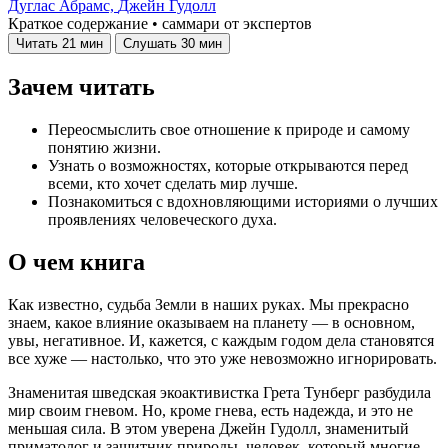
Дуглас Абрамс,
Джейн Гудолл
Краткое содержание • саммари от экспертов
Читать
21 мин
Слушать
30 мин
Зачем читать
Переосмыслить свое отношение к природе и самому
понятию жизни.
Узнать о возможностях, которые открываются перед
всеми, кто хочет сделать мир лучше.
Познакомиться с вдохновляющими историями о лучших
проявлениях человеческого духа.
О чем книга
Как известно, судьба Земли в наших руках. Мы прекрасно
знаем, какое влияние оказываем на планету — в основном,
увы, негативное. И, кажется, с каждым годом дела становятся
все хуже — настолько, что это уже невозможно игнорировать.
Знаменитая шведская экоактивистка Грета Тунберг разбудила
мир своим гневом. Но, кроме гнева, есть надежда, и это не
меньшая сила. В этом уверена Джейн Гудолл, знаменитый
приматолог и защитник природы, человек, который многие