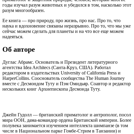
годы изучал разум животных и убедился в том, насколько этот
разум многообразен.
Ее книга — про природу, про жизнь, про нас. Про то, что
наука и вдохновение связаны неразрывно. Про то, что мы уже
сейчас можем сделать для планеты и на что все еще можем
надеяться.
Об авторе
Дуглас Абрамс. Основатель и Президент литературного
агентства Idea Architecs (Санта-Круз, США). Работал
редактором в издательствах University of California Press и
HarperCollins. Сооснователь сообщества The Human Journey
вместе с Десмондом Туту и Пэм Омидьяр. Соавтор и редактор
нескольких книг Архиепископа Десмонда Туту.
Джейн Гудолл — британский приматолог и антрополог, посол
мира ООН, дама-командор ордена Британской империи. Более
полувека занимается изучением интеллекта шимпанзе (в том
числе в Национальном парке Гомбе-Стрим в Танзании) и