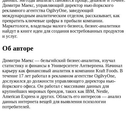
данных. Методы анализа становятся проще, дешевле и точнее.
Димитри Маекс, управляющий директор нью-йоркского
рекламного агентства OgilvyOne, заведующий
международным аналитическим отделом, рассказывает, как
превратить ключевые цифры в прибыли компании.
Маркетологи, владельцы малого бизнеса, бизнес-аналитики
найдут в книге идеи для создания востребованных продуктов
и услуг.
Об авторе
Димитри Маекс — бельгийский бизнес-аналитик, изучал
статистику и финансы в Университете Антверпена. Начинал
карьеру как финансовый аналитик в компании Kraft Foods. В
течение 17 лет работал в рекламном агентстве OgilvyOne,
дослужился до должности управляющего директора нью-
йоркского офиса. Он работал с массивами данных для
крупнейших мировых брендов, таких как IBM, Nestle,
American Express и других. Область его интересов — анализ
данных интернета вещей для выявления психологии
потребителей.