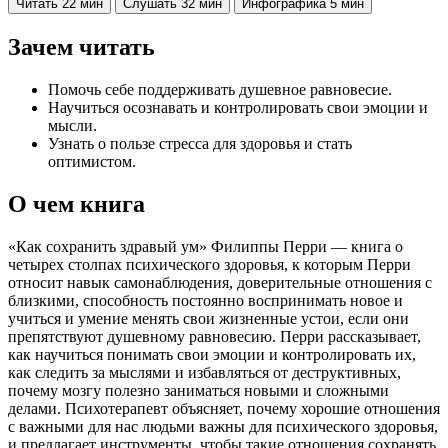
Читать
22 мин
Слушать
32 мин
Инфографика
5 мин
Зачем читать
Помочь себе поддерживать душевное равновесие.
Научиться осознавать и контролировать свои эмоции и
мысли.
Узнать о пользе стресса для здоровья и стать
оптимистом.
О чем книга
«Как сохранить здравый ум» Филиппы Перри — книга о
четырех столпах психического здоровья, к которым Перри
относит навык самонаблюдения, доверительные отношения с
близкими, способность постоянно воспринимать новое и
учиться и умение менять свои жизненные устои, если они
препятствуют душевному равновесию. Перри рассказывает,
как научиться понимать свои эмоции и контролировать их,
как следить за мыслями и избавляться от деструктивных,
почему мозгу полезно заниматься новыми и сложными
делами. Психотерапевт объясняет, почему хорошие отношения
с важными для нас людьми важны для психического здоровья,
и предлагает инструменты, чтобы такие отношения сохранять