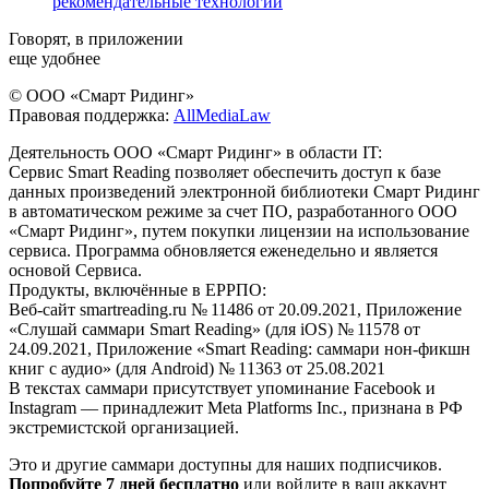
рекомендательные технологии
Говорят, в приложении
еще удобнее
© ООО «Смарт Ридинг»
Правовая поддержка:
AllMediaLaw
Деятельность ООО «Смарт Ридинг» в области IT:
Сервис Smart Reading позволяет обеспечить доступ к базе
данных произведений электронной библиотеки Смарт Ридинг
в автоматическом режиме за счет ПО, разработанного ООО
«Смарт Ридинг», путем покупки лицензии на использование
сервиса. Программа обновляется еженедельно и является
основой Сервиса.
Продукты, включённые в ЕРРПО:
Веб-сайт smartreading.ru № 11486 от 20.09.2021, Приложение
«Слушай саммари Smart Reading» (для iOS) № 11578 от
24.09.2021, Приложение «Smart Reading: саммари нон-фикшн
книг с аудио» (для Android) № 11363 от 25.08.2021
В текстах саммари присутствует упоминание Facebook и
Instagram — принадлежит Meta Platforms Inc., признана в РФ
экстремистской организацией.
Это и другие саммари доступны для наших подписчиков.
Попробуйте 7 дней бесплатно
или войдите в ваш аккаунт