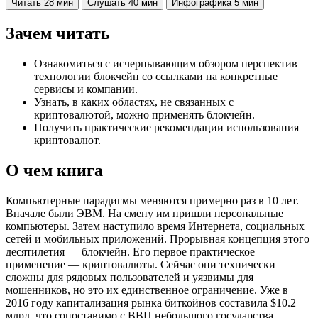
Читать
28 мин
Слушать
40 мин
Инфографика
5 мин
Зачем читать
Ознакомиться с исчерпывающим обзором перспектив
технологии блокчейн со ссылками на конкретные
сервисы и компании.
Узнать, в каких областях, не связанных с
криптовалютой, можно применять блокчейн.
Получить практические рекомендации использования
криптовалют.
О чем книга
Компьютерные парадигмы меняются примерно раз в 10 лет.
Вначале были ЭВМ. На смену им пришли персональные
компьютеры. Затем наступило время Интернета, социальных
сетей и мобильных приложений. Прорывная концепция этого
десятилетия — блокчейн. Его первое практическое
применение — криптовалюты. Сейчас они технически
сложны для рядовых пользователей и уязвимы для
мошенников, но это их единственное ограничение. Уже в
2016 году капитализация рынка биткойнов составила $10.2
млрд, что сопоставимо с ВВП небольшого государства.