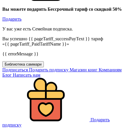
Вы можете подарить Бессрочный тариф со скидкой 50%
Подарить
У вас уже есть Семейная подписка.
Вы успешно {{ pageTariff_successPayText }} тариф
«{{ pageTariff_PaidTariffName }}»
{{ errorMessage }}
Библиотека саммари
Подписаться
Подарить подписку
Магазин книг
Компаниям
Блог
Написать нам
Подарить
подписку