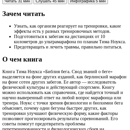
Читать
31 мин
Слушать
45 мин
Инфографика
5 мин
Зачем читать
Узнать, как организм реагирует на тренировки, какие
эффекты есть у разных тренировочных методов.
Подготовиться к забегам на дистанциях от 10
километров до ультрамарафона по планам Тима Ноукса.
Предотвращать и лечить травмы, правильно питаться.
О чем книга
Книга Тима Ноукса «Библия бега. Свод знаний о беге»
выделяется на фоне других изданий, как берлинский марафон
на фоне сотен других забегов. Ее автор — исследователь
физической культуры и действующий спортсмен. Книгу
можно использовать как справочник, где найдется точный и
научно выверенный ответ на любой вопрос марафонца или
тренера. Ноукс с точки зрения физиологии и биохимии бега
объясняет, почему одни бегуны быстрее других, как
тренировки улучшают физическую форму, какие факторы
позволяют прогнозировать результаты соревнований. Его
советы помогут предотвратить проблемы
перетренированности и физиологических сбоев на