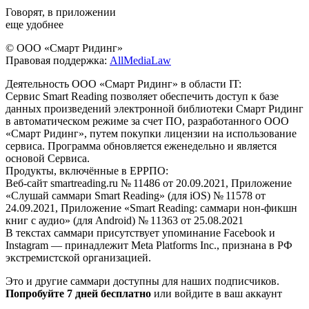
Говорят, в приложении
еще удобнее
© ООО «Смарт Ридинг»
Правовая поддержка:
AllMediaLaw
Деятельность ООО «Смарт Ридинг» в области IT:
Сервис Smart Reading позволяет обеспечить доступ к базе
данных произведений электронной библиотеки Смарт Ридинг
в автоматическом режиме за счет ПО, разработанного ООО
«Смарт Ридинг», путем покупки лицензии на использование
сервиса. Программа обновляется еженедельно и является
основой Сервиса.
Продукты, включённые в ЕРРПО:
Веб-сайт smartreading.ru № 11486 от 20.09.2021, Приложение
«Слушай саммари Smart Reading» (для iOS) № 11578 от
24.09.2021, Приложение «Smart Reading: саммари нон-фикшн
книг с аудио» (для Android) № 11363 от 25.08.2021
В текстах саммари присутствует упоминание Facebook и
Instagram — принадлежит Meta Platforms Inc., признана в РФ
экстремистской организацией.
Это и другие саммари доступны для наших подписчиков.
Попробуйте 7 дней бесплатно
или войдите в ваш аккаунт