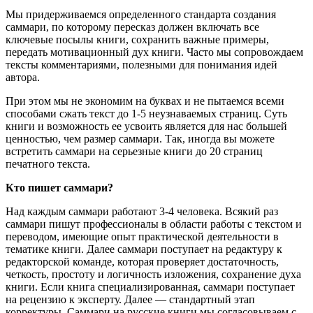
Мы придерживаемся определенного стандарта создания
саммари, по которому пересказ должен включать все
ключевые посылы книги, сохранить важные примеры,
передать мотивационный дух книги. Часто мы сопровождаем
тексты комментариями, полезными для понимания идей
автора.
При этом мы не экономим на буквах и не пытаемся всеми
способами сжать текст до 1-5 неузнаваемых страниц. Суть
книги и возможность ее усвоить является для нас большей
ценностью, чем размер саммари. Так, иногда вы можете
встретить саммари на серьезные книги до 20 страниц
печатного текста.
Кто пишет саммари?
Над каждым саммари работают 3-4 человека. Всякий раз
саммари пишут профессионалы в области работы с текстом и
переводом, имеющие опыт практической деятельности в
тематике книги. Далее саммари поступает на редактуру к
редакторской команде, которая проверяет достаточность,
четкость, простоту и логичность изложения, сохранение духа
книги. Если книга специализированная, саммари поступает
на рецензию к эксперту. Далее — стандартный этап
корректуры. Саммари на русские книги мы согласовываем с