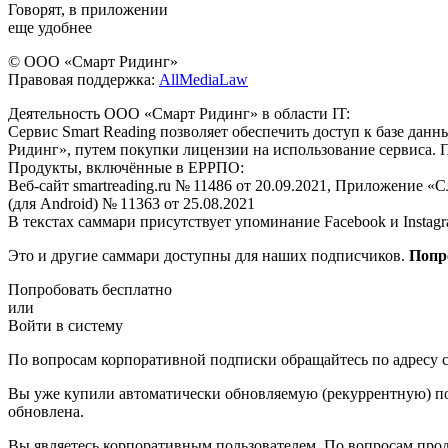
Говорят, в приложении
еще удобнее
© ООО «Смарт Ридинг»
Правовая поддержка:
AllMediaLaw
Деятельность ООО «Смарт Ридинг» в области IT:
Сервис Smart Reading позволяет обеспечить доступ к базе да
Ридинг», путем покупки лицензии на использование сервиса. 
Продукты, включённые в ЕРРПО:
Веб-сайт smartreading.ru № 11486 от 20.09.2021, Приложение «
(для Android) № 11363 от 25.08.2021
В текстах саммари присутствует упоминание Facebook и Instagr
Это и другие саммари доступны для наших подписчиков.
Попр
Попробовать бесплатно
или
Войти в систему
По вопросам корпоративной подписки обращайтесь по адресу c
Вы уже купили автоматически обновляемую (рекуррентную) под
обновлена.
Вы являетесь корпоративным пользователем. По вопросам про