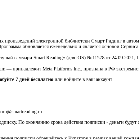
нных произведений электронной библиотеки Смарт Ридинг в авт
Программа обновляется еженедельно и является основой Сервиса
Слушай саммари Smart Reading» (для iOS) № 11578 от 24.09.2021
am — принадлежит Meta Platforms Inc., признана в РФ экстремис
обуйте 7 дней бесплатно
или войдите в ваш аккаунт
orp@smartreading.ru
писку. По окончанию срока действия подписки - деньги будут 
дления подписки обращайтесь к Куратору в рамках вашей компа