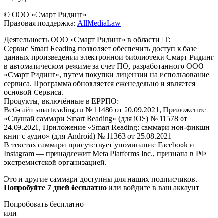
© ООО «Смарт Ридинг»
Правовая поддержка:
AllMediaLaw
Деятельность ООО «Смарт Ридинг» в области IT:
Сервис Smart Reading позволяет обеспечить доступ к базе
данных произведений электронной библиотеки Смарт Ридинг
в автоматическом режиме за счет ПО, разработанного ООО
«Смарт Ридинг», путем покупки лицензии на использование
сервиса. Программа обновляется еженедельно и является
основой Сервиса.
Продукты, включённые в ЕРРПО:
Веб-сайт smartreading.ru № 11486 от 20.09.2021, Приложение
«Слушай саммари Smart Reading» (для iOS) № 11578 от
24.09.2021, Приложение «Smart Reading: саммари нон-фикшн
книг с аудио» (для Android) № 11363 от 25.08.2021
В текстах саммари присутствует упоминание Facebook и
Instagram — принадлежит Meta Platforms Inc., признана в РФ
экстремистской организацией.
Это и другие саммари доступны для наших подписчиков.
Попробуйте 7 дней бесплатно
или войдите в ваш аккаунт
Попробовать бесплатно
или