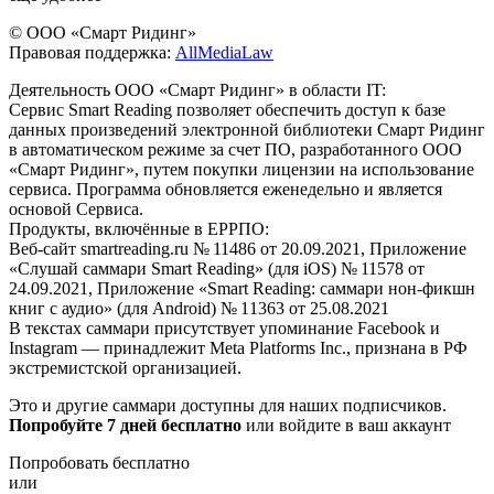
© ООО «Смарт Ридинг»
Правовая поддержка:
AllMediaLaw
Деятельность ООО «Смарт Ридинг» в области IT:
Сервис Smart Reading позволяет обеспечить доступ к базе
данных произведений электронной библиотеки Смарт Ридинг
в автоматическом режиме за счет ПО, разработанного ООО
«Смарт Ридинг», путем покупки лицензии на использование
сервиса. Программа обновляется еженедельно и является
основой Сервиса.
Продукты, включённые в ЕРРПО:
Веб-сайт smartreading.ru № 11486 от 20.09.2021, Приложение
«Слушай саммари Smart Reading» (для iOS) № 11578 от
24.09.2021, Приложение «Smart Reading: саммари нон-фикшн
книг с аудио» (для Android) № 11363 от 25.08.2021
В текстах саммари присутствует упоминание Facebook и
Instagram — принадлежит Meta Platforms Inc., признана в РФ
экстремистской организацией.
Это и другие саммари доступны для наших подписчиков.
Попробуйте 7 дней бесплатно
или войдите в ваш аккаунт
Попробовать бесплатно
или