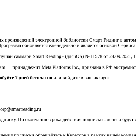
нных произведений электронной библиотеки Смарт Ридинг в авт
Программа обновляется еженедельно и является основой Сервиса
Слушай саммари Smart Reading» (для iOS) № 11578 от 24.09.2021
am — принадлежит Meta Platforms Inc., признана в РФ экстремис
обуйте 7 дней бесплатно
или войдите в ваш аккаунт
orp@smartreading.ru
писку. По окончанию срока действия подписки - деньги будут 
дления подписки обращайтесь к Куратору в рамках вашей компа