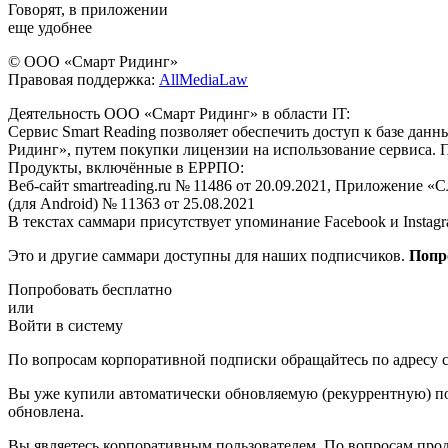
Говорят, в приложении
еще удобнее
© ООО «Смарт Ридинг»
Правовая поддержка:
AllMediaLaw
Деятельность ООО «Смарт Ридинг» в области IT:
Сервис Smart Reading позволяет обеспечить доступ к базе да
Ридинг», путем покупки лицензии на использование сервиса. 
Продукты, включённые в ЕРРПО:
Веб-сайт smartreading.ru № 11486 от 20.09.2021, Приложение «
(для Android) № 11363 от 25.08.2021
В текстах саммари присутствует упоминание Facebook и Instagr
Это и другие саммари доступны для наших подписчиков.
Попр
Попробовать бесплатно
или
Войти в систему
По вопросам корпоративной подписки обращайтесь по адресу c
Вы уже купили автоматически обновляемую (рекуррентную) под
обновлена.
Вы являетесь корпоративным пользователем. По вопросам про