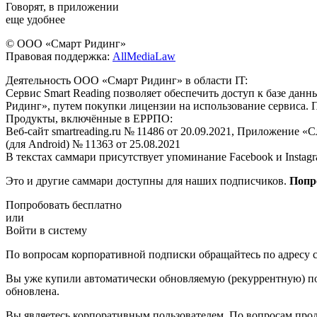
Говорят, в приложении
еще удобнее
© ООО «Смарт Ридинг»
Правовая поддержка:
AllMediaLaw
Деятельность ООО «Смарт Ридинг» в области IT:
Сервис Smart Reading позволяет обеспечить доступ к базе да
Ридинг», путем покупки лицензии на использование сервиса. 
Продукты, включённые в ЕРРПО:
Веб-сайт smartreading.ru № 11486 от 20.09.2021, Приложение «
(для Android) № 11363 от 25.08.2021
В текстах саммари присутствует упоминание Facebook и Instagr
Это и другие саммари доступны для наших подписчиков.
Попр
Попробовать бесплатно
или
Войти в систему
По вопросам корпоративной подписки обращайтесь по адресу c
Вы уже купили автоматически обновляемую (рекуррентную) под
обновлена.
Вы являетесь корпоративным пользователем. По вопросам про