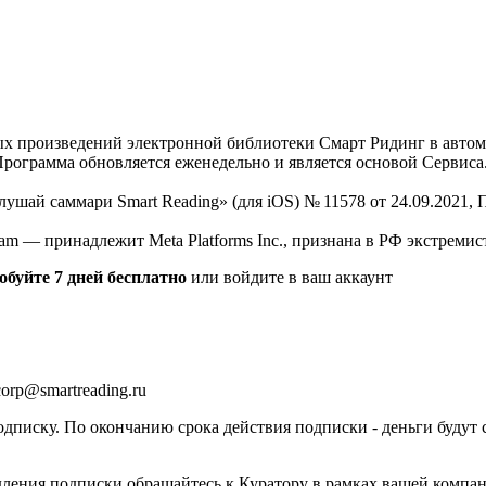
нных произведений электронной библиотеки Смарт Ридинг в авт
Программа обновляется еженедельно и является основой Сервиса
Слушай саммари Smart Reading» (для iOS) № 11578 от 24.09.2021
am — принадлежит Meta Platforms Inc., признана в РФ экстремис
обуйте 7 дней бесплатно
или войдите в ваш аккаунт
orp@smartreading.ru
писку. По окончанию срока действия подписки - деньги будут 
дления подписки обращайтесь к Куратору в рамках вашей компа