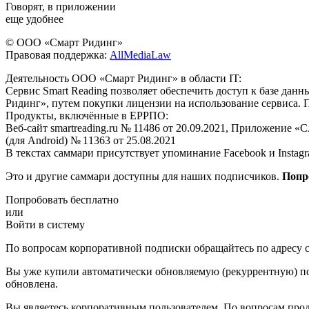
Говорят, в приложении
еще удобнее
© ООО «Смарт Ридинг»
Правовая поддержка:
AllMediaLaw
Деятельность ООО «Смарт Ридинг» в области IT:
Сервис Smart Reading позволяет обеспечить доступ к базе да
Ридинг», путем покупки лицензии на использование сервиса. 
Продукты, включённые в ЕРРПО:
Веб-сайт smartreading.ru № 11486 от 20.09.2021, Приложение «
(для Android) № 11363 от 25.08.2021
В текстах саммари присутствует упоминание Facebook и Instagr
Это и другие саммари доступны для наших подписчиков.
Попр
Попробовать бесплатно
или
Войти в систему
По вопросам корпоративной подписки обращайтесь по адресу c
Вы уже купили автоматически обновляемую (рекуррентную) под
обновлена.
Вы являетесь корпоративным пользователем. По вопросам про