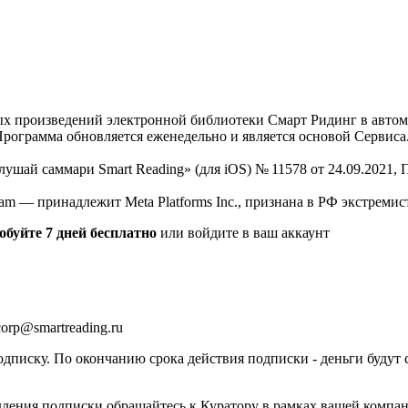
нных произведений электронной библиотеки Смарт Ридинг в авт
Программа обновляется еженедельно и является основой Сервиса
Слушай саммари Smart Reading» (для iOS) № 11578 от 24.09.2021
am — принадлежит Meta Platforms Inc., признана в РФ экстремис
обуйте 7 дней бесплатно
или войдите в ваш аккаунт
orp@smartreading.ru
писку. По окончанию срока действия подписки - деньги будут 
дления подписки обращайтесь к Куратору в рамках вашей компа