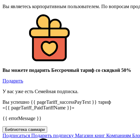
Вы являетесь корпоративным пользователем. По вопросам про
Вы можете подарить Бессрочный тариф со скидкой 50%
Подарить
У вас уже есть Семейная подписка.
Вы успешно {{ pageTariff_successPayText }} тариф
«{{ pageTariff_PaidTariffName }}»
{{ errorMessage }}
Библиотека саммари
Подписаться
Подарить подписку
Магазин книг
Компаниям
Бл