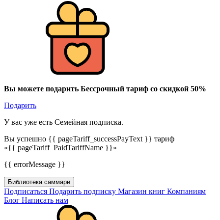
Вы можете подарить Бессрочный тариф со скидкой 50%
Подарить
У вас уже есть Семейная подписка.
Вы успешно {{ pageTariff_successPayText }} тариф
«{{ pageTariff_PaidTariffName }}»
{{ errorMessage }}
Библиотека саммари
Подписаться
Подарить подписку
Магазин книг
Компаниям
Блог
Написать нам