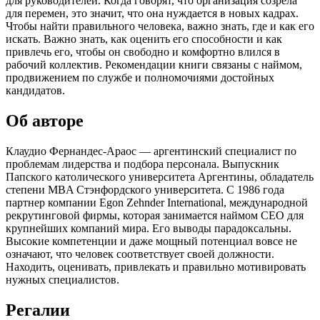
для руководителей. Когда говорят, что организация созрела
для перемен, это значит, что она нуждается в новых кадрах.
Чтобы найти правильного человека, важно знать, где и как его
искать. Важно знать, как оценить его способности и как
привлечь его, чтобы он свободно и комфортно влился в
рабочий коллектив. Рекомендации книги связаны с наймом,
продвижением по службе и полномочиями достойных
кандидатов.
Об авторе
Клаудио Фернандес-Араос — аргентинский специалист по
проблемам лидерства и подбора персонала. Выпускник
Папского католического университета Аргентины, обладатель
степени MBA Стэнфордского университета. С 1986 года
партнер компании Egon Zehnder International, международной
рекрутинговой фирмы, которая занимается наймом СЕО для
крупнейших компаний мира. Его выводы парадоксальны.
Высокие компетенции и даже мощный потенциал вовсе не
означают, что человек соответствует своей должности.
Находить, оценивать, привлекать и правильно мотивировать
нужных специалистов.
Регалии