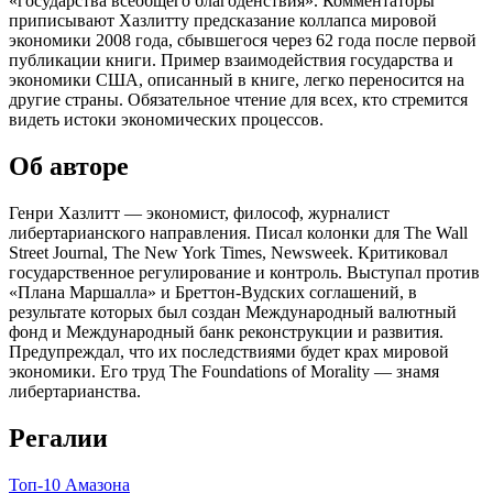
«государства всеобщего благоденствия». Комментаторы
приписывают Хазлитту предсказание коллапса мировой
экономики 2008 года, сбывшегося через 62 года после первой
публикации книги. Пример взаимодействия государства и
экономики США, описанный в книге, легко переносится на
другие страны. Обязательное чтение для всех, кто стремится
видеть истоки экономических процессов.
Об авторе
Генри Хазлитт — экономист, философ, журналист
либертарианского направления. Писал колонки для The Wall
Street Journal, The New York Times, Newsweek. Критиковал
государственное регулирование и контроль. Выступал против
«Плана Маршалла» и Бреттон-Вудских соглашений, в
результате которых был создан Международный валютный
фонд и Международный банк реконструкции и развития.
Предупреждал, что их последствиями будет крах мировой
экономики. Его труд The Foundations of Morality — знамя
либертарианства.
Регалии
Топ-10 Амазона