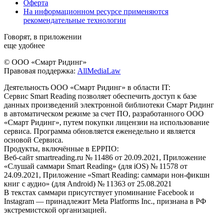
Оферта
На информационном ресурсе применяются
рекомендательные технологии
Говорят, в приложении
еще удобнее
© ООО «Смарт Ридинг»
Правовая поддержка:
AllMediaLaw
Деятельность ООО «Смарт Ридинг» в области IT:
Сервис Smart Reading позволяет обеспечить доступ к базе
данных произведений электронной библиотеки Смарт Ридинг
в автоматическом режиме за счет ПО, разработанного ООО
«Смарт Ридинг», путем покупки лицензии на использование
сервиса. Программа обновляется еженедельно и является
основой Сервиса.
Продукты, включённые в ЕРРПО:
Веб-сайт smartreading.ru № 11486 от 20.09.2021, Приложение
«Слушай саммари Smart Reading» (для iOS) № 11578 от
24.09.2021, Приложение «Smart Reading: саммари нон-фикшн
книг с аудио» (для Android) № 11363 от 25.08.2021
В текстах саммари присутствует упоминание Facebook и
Instagram — принадлежит Meta Platforms Inc., признана в РФ
экстремистской организацией.