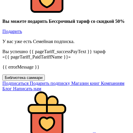
Вы можете подарить Бессрочный тариф со скидкой 50%
Подарить
У вас уже есть Семейная подписка.
Вы успешно {{ pageTariff_successPayText }} тариф
«{{ pageTariff_PaidTariffName }}»
{{ errorMessage }}
Библиотека саммари
Подписаться
Подарить подписку
Магазин книг
Компаниям
Блог
Написать нам