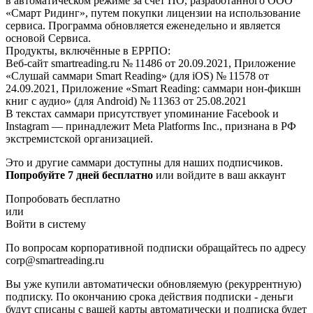
в автоматическом режиме за счет ПО, разработанного ООО
«Смарт Ридинг», путем покупки лицензии на использование
сервиса. Программа обновляется еженедельно и является
основой Сервиса.
Продукты, включённые в ЕРРПО:
Веб-сайт smartreading.ru № 11486 от 20.09.2021, Приложение
«Слушай саммари Smart Reading» (для iOS) № 11578 от
24.09.2021, Приложение «Smart Reading: саммари нон-фикшн
книг с аудио» (для Android) № 11363 от 25.08.2021
В текстах саммари присутствует упоминание Facebook и
Instagram — принадлежит Meta Platforms Inc., признана в РФ
экстремистской организацией.
Это и другие саммари доступны для наших подписчиков.
Попробуйте 7 дней бесплатно
или войдите в ваш аккаунт
Попробовать бесплатно
или
Войти в систему
По вопросам корпоративной подписки обращайтесь по адресу
corp@smartreading.ru
Вы уже купили автоматически обновляемую (рекуррентную)
подписку. По окончанию срока действия подписки - деньги
будут списаны с вашей карты автоматически и подписка будет