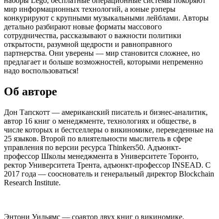
наборы Lego, бесплатные операционные системы покоряют
мир информационных технологий, а юные рэперы
конкурируют с крупными музыкальными лейблами. Авторы
детально разбирают новые форматы массового
сотрудничества, рассказывают о важности политики
открытости, разумной щедрости и равноправного
партнерства. Они уверены — мир становится сложнее, но
предлагает и больше возможностей, которыми непременно
надо воспользоваться!
Об авторе
Дон Тапскотт — американский писатель и бизнес-аналитик,
автор 16 книг о менеджменте, технологиях и обществе, в
числе которых и бестселлеры о викиномике, переведенные на
25 языков. Второй по влиятельности мыслитель в сфере
управления по версии ресурса Thinkers50. Адъюнкт-
профессор Школы менеджмента в Университете Торонто,
ректор Университета Трента, адъюнкт-профессор INSEAD. С
2017 года — сооснователь и генеральный директор Blockchain
Research Institute.
Энтони Уильямс — соавтор двух книг о викиномике,