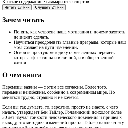
Краткое содержание • саммари от экспертов
Читать
17 мин
Слушать
24 мин
Зачем читать
Понять, как устроена наша мотивация и почему захотеть
не значит сделать.
Научиться преодолевать главные преграды, которые наш
мозг создает на пути изменений.
Освоить простую методику осмысленных перемен,
которая эффективна и в личной, и в общественной
жизни.
О чем книга
Перемены важны — с этим все согласны. Более того,
перемены неизбежны, особенно в современном мире. Но
меняться трудно, страшно и не хочется.
Если вы так думаете, то, вероятно, просто не знаете, с чего
начать, утверждает Бен Тайлер. Голландский психолог более
30 лет изучал тонкости человеческого поведения и пришел к
выводу, что методика изменений проста. Тайлер называет эту
методику «Лестницей», и у нее всего три ступени.