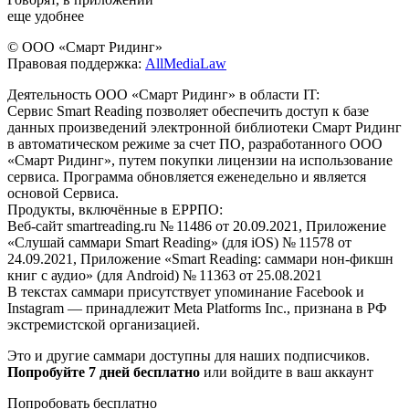
еще удобнее
© ООО «Смарт Ридинг»
Правовая поддержка:
AllMediaLaw
Деятельность ООО «Смарт Ридинг» в области IT:
Сервис Smart Reading позволяет обеспечить доступ к базе
данных произведений электронной библиотеки Смарт Ридинг
в автоматическом режиме за счет ПО, разработанного ООО
«Смарт Ридинг», путем покупки лицензии на использование
сервиса. Программа обновляется еженедельно и является
основой Сервиса.
Продукты, включённые в ЕРРПО:
Веб-сайт smartreading.ru № 11486 от 20.09.2021, Приложение
«Слушай саммари Smart Reading» (для iOS) № 11578 от
24.09.2021, Приложение «Smart Reading: саммари нон-фикшн
книг с аудио» (для Android) № 11363 от 25.08.2021
В текстах саммари присутствует упоминание Facebook и
Instagram — принадлежит Meta Platforms Inc., признана в РФ
экстремистской организацией.
Это и другие саммари доступны для наших подписчиков.
Попробуйте 7 дней бесплатно
или войдите в ваш аккаунт
Попробовать бесплатно