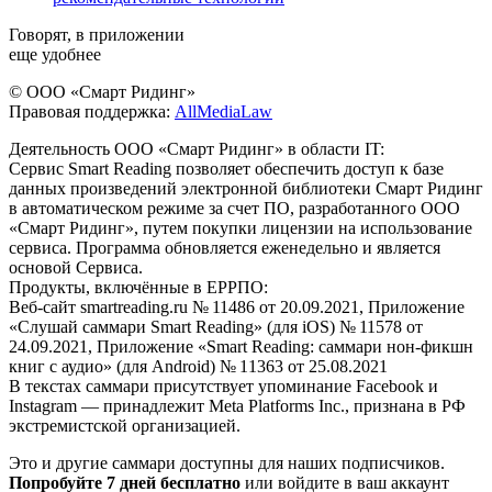
Говорят, в приложении
еще удобнее
© ООО «Смарт Ридинг»
Правовая поддержка:
AllMediaLaw
Деятельность ООО «Смарт Ридинг» в области IT:
Сервис Smart Reading позволяет обеспечить доступ к базе
данных произведений электронной библиотеки Смарт Ридинг
в автоматическом режиме за счет ПО, разработанного ООО
«Смарт Ридинг», путем покупки лицензии на использование
сервиса. Программа обновляется еженедельно и является
основой Сервиса.
Продукты, включённые в ЕРРПО:
Веб-сайт smartreading.ru № 11486 от 20.09.2021, Приложение
«Слушай саммари Smart Reading» (для iOS) № 11578 от
24.09.2021, Приложение «Smart Reading: саммари нон-фикшн
книг с аудио» (для Android) № 11363 от 25.08.2021
В текстах саммари присутствует упоминание Facebook и
Instagram — принадлежит Meta Platforms Inc., признана в РФ
экстремистской организацией.
Это и другие саммари доступны для наших подписчиков.
Попробуйте 7 дней бесплатно
или войдите в ваш аккаунт