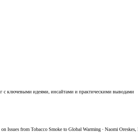
иг с ключевыми идеями, инсайтами и практическими выводами
th on Issues from Tobacco Smoke to Global Warming · Naomi Oreskes,