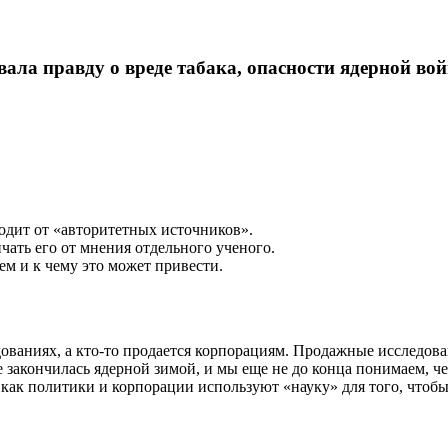
ала правду о вреде табака, опасности ядерной во
одит от «авторитетных источников».
ичать его от мнения отдельного ученого.
м и к чему это может привести.
дованиях, а кто-то продается корпорациям. Продажные исследов
не закончилась ядерной зимой, и мы еще не до конца понимаем, 
, как политики и корпорации используют «науку» для того, чт