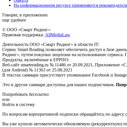
Оферта
На информационном ресурсе применяются рекомендател
Говорят, в приложении
еще удобнее
© ООО «Смарт Ридинг»
Правовая поддержка:
AllMediaLaw
Деятельность ООО «Смарт Ридинг» в области IT:
Сервис Smart Reading позволяет обеспечить доступ к базе да
Ридинг», путем покупки лицензии на использование сервиса. 
Продукты, включённые в ЕРРПО:
Веб-сайт smartreading.ru № 11486 от 20.09.2021, Приложение «
(для Android) № 11363 от 25.08.2021
В текстах саммари присутствует упоминание Facebook и Instagr
Это и другие саммари доступны для наших подписчиков.
Попр
Попробовать бесплатно
или
Войти в систему
По вопросам корпоративной подписки обращайтесь по адресу c
Вы уже купили автоматически обновляемую (рекуррентную) под