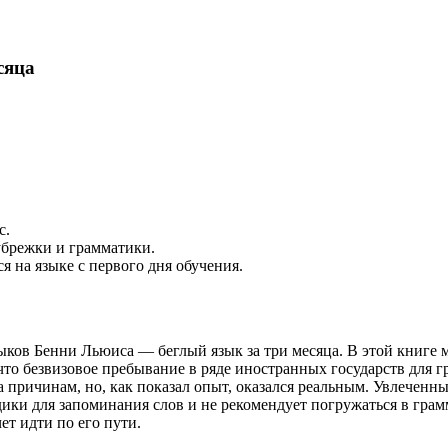
сяца
с.
убрежки и грамматики.
 на языке с первого дня обучения.
ыков Бенни Льюиса — беглый язык за три месяца. В этой книге
 что безвизовое пребывание в ряде иностранных государств для 
 причинам, но, как показал опыт, оказался реальным. Увлеченны
дики для запоминания слов и не рекомендует погружаться в грам
ет идти по его пути.