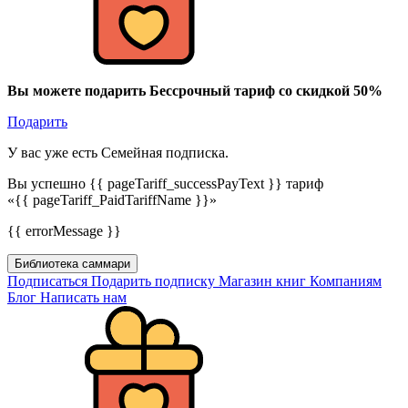
Вы можете подарить Бессрочный тариф со скидкой 50%
Подарить
У вас уже есть Семейная подписка.
Вы успешно {{ pageTariff_successPayText }} тариф
«{{ pageTariff_PaidTariffName }}»
{{ errorMessage }}
Библиотека саммари
Подписаться
Подарить подписку
Магазин книг
Компаниям
Блог
Написать нам