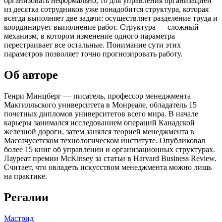
организовать неформально, то для управления организацией
из десятка сотрудников уже понадобится структура, которая
всегда выполняет две задачи: осуществляет разделение труда и
координирует выполнение работ. Структура — сложный
механизм, в котором изменение одного параметра
перестраивает все остальные. Понимание сути этих
параметров позволяет точно прогнозировать работу.
Об авторе
Генри Минцберг — писатель, профессор менеджмента
Макгилльского университета в Монреале, обладатель 15
почетных дипломов университетов всего мира. В начале
карьеры занимался исследованием операций Канадской
железной дороги, затем занялся теорией менеджмента в
Массачусетском технологическом институте. Опубликовал
более 15 книг об управлении и организационных структурах.
Лауреат премии McKinsey за статьи в Harvard Business Review.
Считает, что овладеть искусством менеджмента можно лишь
на практике.
Регалии
Мастрид