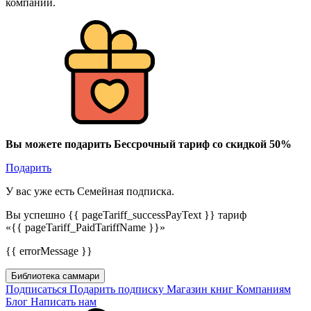
компании.
Вы можете подарить Бессрочный тариф со скидкой 50%
Подарить
У вас уже есть Семейная подписка.
Вы успешно {{ pageTariff_successPayText }} тариф
«{{ pageTariff_PaidTariffName }}»
{{ errorMessage }}
Библиотека саммари
Подписаться
Подарить подписку
Магазин книг
Компаниям
Блог
Написать нам