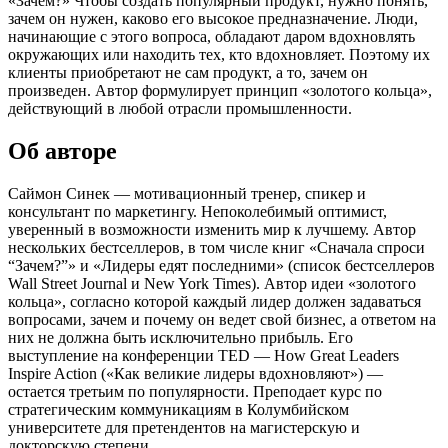
«Зачем?» Чтобы создать популярный продукт, нужно понять,
зачем он нужен, каково его высокое предназначение. Люди,
начинающие с этого вопроса, обладают даром вдохновлять
окружающих или находить тех, кто вдохновляет. Поэтому их
клиенты приобретают не сам продукт, а то, зачем он
произведен. Автор формулирует принцип «золотого кольца»,
действующий в любой отрасли промышленности.
Об авторе
Саймон Синек — мотивационный тренер, спикер и
консультант по маркетингу. Непоколебимый оптимист,
уверенный в возможности изменить мир к лучшему. Автор
нескольких бестселлеров, в том числе книг «Сначала спроси
“Зачем?”» и «Лидеры едят последними» (список бестселлеров
Wall Street Journal и New York Times). Автор идеи «золотого
кольца», согласно которой каждый лидер должен задаваться
вопросами, зачем и почему он ведет свой бизнес, а ответом на
них не должна быть исключительно прибыль. Его
выступление на конференции TED — How Great Leaders
Inspire Action («Как великие лидеры вдохновляют») —
остается третьим по популярности. Преподает курс по
стратегическим коммуникациям в Колумбийском
университете для претендентов на магистерскую и
докторскую степени.