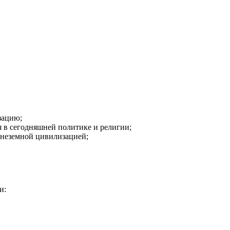
зацию;
я в сегодняшней политике и религии;
внеземной цивилизацией;
и: