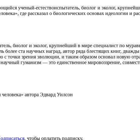
ющийся ученый-естествоиспытатель, биолог и эколог, крупнейши
века», где рассказал о биологических основах идеологии и ра
ль, биолог и эколог, крупнейший в мире специалист по муравь
более ста научных наград, автор ряда блестящих книг, дважды 
 с точки зрения эволюции, и таким образом основал новую отр
научный гуманизм — это единственное мировоззрение, совмести
 человека» автора Эдвард Уилсон
одписаться
, чтобы оплатить подписку.