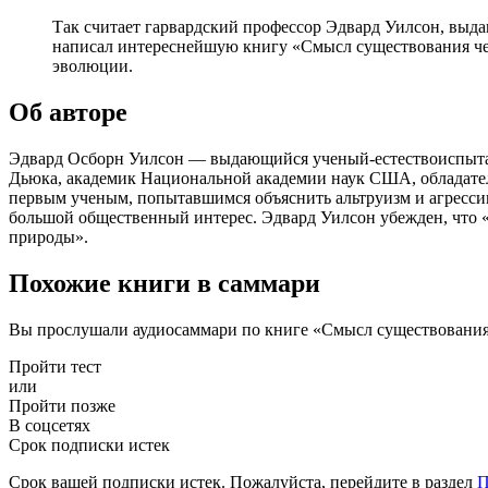
Так считает гарвардский профессор Эдвард Уилсон, выда
написал интереснейшую книгу «Смысл существования чело
эволюции.
Об авторе
Эдвард Осборн Уилсон — выдающийся ученый-естествоиспытате
Дьюка, академик Национальной академии наук США, обладатель 
первым ученым, попытавшимся объяснить альтруизм и агрессию
большой общественный интерес. Эдвард Уилсон убежден, что «
природы».
Похожие книги в саммари
Вы прослушали аудиосаммари по книге «Смысл существования
Пройти тест
или
Пройти позже
В соцсетях
Срок подписки истек
Срок вашей подписки истек. Пожалуйста, перейдите в раздел
П