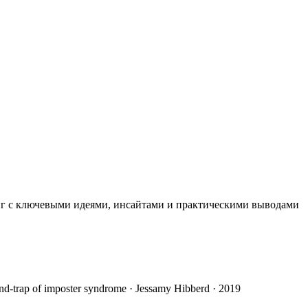
иг с ключевыми идеями, инсайтами и практическими выводами
mind-trap of imposter syndrome · Jessamy Hibberd · 2019