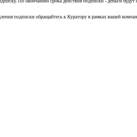
писку. По окончанию срока действия подписки - деньги будут 
дления подписки обращайтесь к Куратору в рамках вашей компа