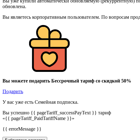
Вы уже купили автоматически обновляемую (рекуррентную) под
обновлена.
Вы являетесь корпоративным пользователем. По вопросам про
Вы можете подарить Бессрочный тариф со скидкой 50%
Подарить
У вас уже есть Семейная подписка.
Вы успешно {{ pageTariff_successPayText }} тариф
«{{ pageTariff_PaidTariffName }}»
{{ errorMessage }}