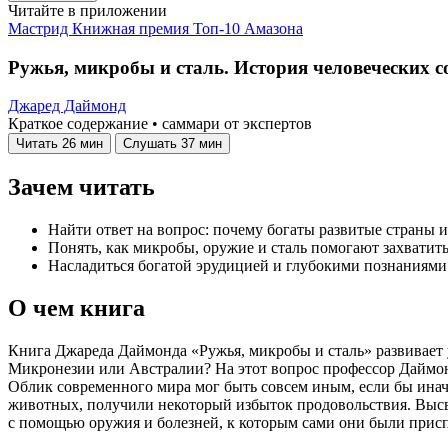
Читайте в приложении
Мастрид
Книжная премия
Топ-10 Амазона
Ружья, микробы и сталь. История человеческих с
Джаред Даймонд
Краткое содержание • саммари от экспертов
Читать
26 мин
Слушать
37 мин
Зачем читать
Найти ответ на вопрос: почему богаты развитые страны
Понять, как микробы, оружие и сталь помогают захватить
Насладиться богатой эрудицией и глубокими познаниями 
О чем книга
Книга Джареда Даймонда «Ружья, микробы и сталь» развивает
Микронезии или Австралии? На этот вопрос профессор Даймонд
Облик современного мира мог быть совсем иным, если бы инач
животных, получили некоторый избыток продовольствия. Высв
с помощью оружия и болезней, к которым сами они были присп