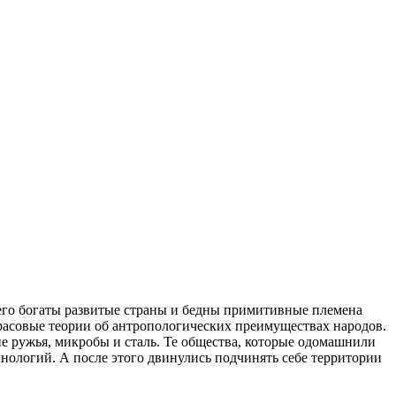
его богаты развитые страны и бедны примитивные племена
 расовые теории об антропологических преимуществах народов.
е ружья, микробы и сталь. Те общества, которые одомашнили
ологий. А после этого двинулись подчинять себе территории