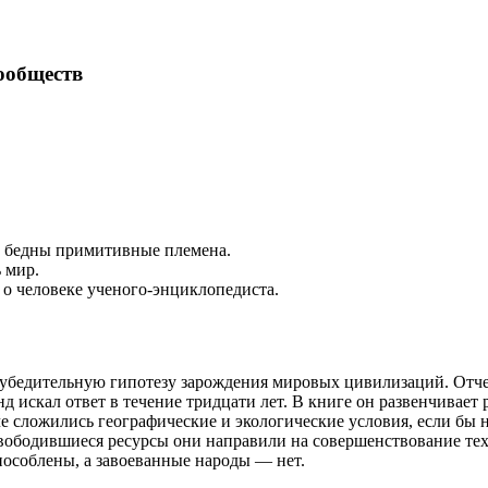
ообществ
 и бедны примитивные племена.
 мир.
о человеке ученого-энциклопедиста.
 убедительную гипотезу зарождения мировых цивилизаций. Отч
 искал ответ в течение тридцати лет. В книге он развенчивает
е сложились географические и экологические условия, если бы н
ободившиеся ресурсы они направили на совершенствование техн
особлены, а завоеванные народы — нет.