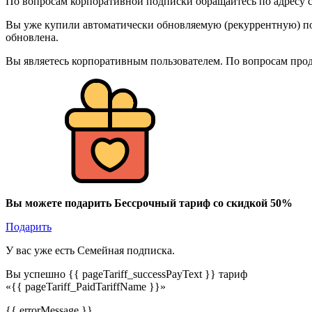
По вопросам корпоративной подписки обращайтесь по адресу c
Вы уже купили автоматически обновляемую (рекуррентную) под
обновлена.
Вы являетесь корпоративным пользователем. По вопросам про
Вы можете подарить Бессрочный тариф со скидкой 50%
Подарить
У вас уже есть Семейная подписка.
Вы успешно {{ pageTariff_successPayText }} тариф
«{{ pageTariff_PaidTariffName }}»
{{ errorMessage }}