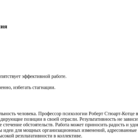
ния
епятствует эффективной работе.
енно, избегать стагнации.
льность человека. Профессор психологии Роберт Стюарт-Котце в
рующие позиции в своей отрасли. Результативность не зависит
стечение обстоятельств. Работа может приносить радость и удо
аны идеи для мощных организационных изменений, адресованные
сокой результативности в коллективе.