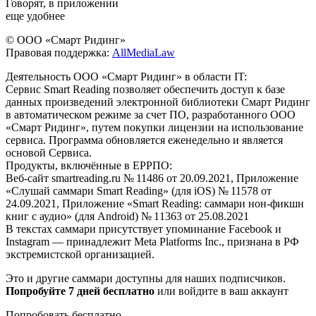
Говорят, в приложении
еще удобнее
© ООО «Смарт Ридинг»
Правовая поддержка:
AllMediaLaw
Деятельность ООО «Смарт Ридинг» в области IT:
Сервис Smart Reading позволяет обеспечить доступ к базе
данных произведений электронной библиотеки Смарт Ридинг
в автоматическом режиме за счет ПО, разработанного ООО
«Смарт Ридинг», путем покупки лицензии на использование
сервиса. Программа обновляется еженедельно и является
основой Сервиса.
Продукты, включённые в ЕРРПО:
Веб-сайт smartreading.ru № 11486 от 20.09.2021, Приложение
«Слушай саммари Smart Reading» (для iOS) № 11578 от
24.09.2021, Приложение «Smart Reading: саммари нон-фикшн
книг с аудио» (для Android) № 11363 от 25.08.2021
В текстах саммари присутствует упоминание Facebook и
Instagram — принадлежит Meta Platforms Inc., признана в РФ
экстремистской организацией.
Это и другие саммари доступны для наших подписчиков.
Попробуйте 7 дней бесплатно
или войдите в ваш аккаунт
Попробовать бесплатно