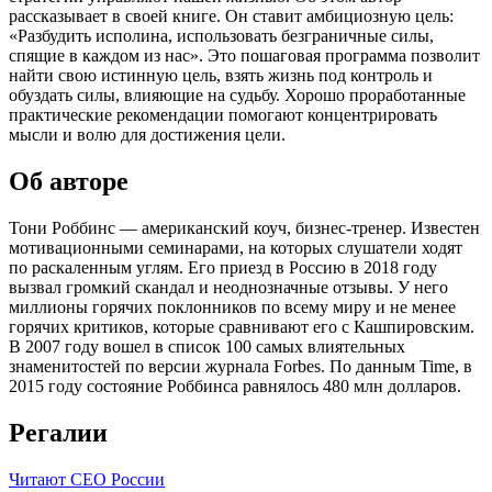
рассказывает в своей книге. Он ставит амбициозную цель:
«Разбудить исполина, использовать безграничные силы,
спящие в каждом из нас». Это пошаговая программа позволит
найти свою истинную цель, взять жизнь под контроль и
обуздать силы, влияющие на судьбу. Хорошо проработанные
практические рекомендации помогают концентрировать
мысли и волю для достижения цели.
Об авторе
Тони Роббинс — американский коуч, бизнес-тренер. Известен
мотивационными семинарами, на которых слушатели ходят
по раскаленным углям. Его приезд в Россию в 2018 году
вызвал громкий скандал и неоднозначные отзывы. У него
миллионы горячих поклонников по всему миру и не менее
горячих критиков, которые сравнивают его с Кашпировским.
В 2007 году вошел в список 100 самых влиятельных
знаменитостей по версии журнала Forbes. По данным Time, в
2015 году состояние Роббинса равнялось 480 млн долларов.
Регалии
Читают CEO России