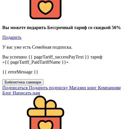
Вы можете подарить Бессрочный тариф со скидкой 50%
Подарить
У вас уже есть Семейная подписка.
Вы успешно {{ pageTariff_successPayText }} тариф
«{{ pageTariff_PaidTariffName }}»
{{ errorMessage }}
Библиотека саммари
Подписаться
Подарить подписку
Магазин книг
Компаниям
Блог
Написать нам