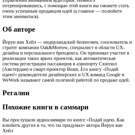
управлении вниманием аудитории. Немного
потренировавшись, с помощью этой книги вы сможете стать
очень успешным продавцом идей (а главное — полюбите
этим заниматься).
Об авторе
Йерун ван Хейл — нидерландский бизнесмен, сооснователь и
стратег компании Oak&Morrow, специалист в области UX-
дизайна и персонального брендинга. Он принимал участие в
реализации таких ярких проектов, как автоматическая
система регистрации пассажиров в аэропорту Схипхол
(Амстердам) и смарт-проектор Beam. Его книгу «Подай
идею!» руководители дизайнерских и UX команд Google и
WeWork называют самой полезной работой по продаже идей.
Регалии
Похожие книги в саммари
Вы прослушали аудиосаммари по книге «Подай идею. Как
влюбить других в то, что ты придумал» автора Йерун ван
Хейл