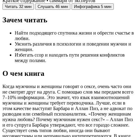
Краткое содержание • саммари от экспертов
Читать
32 мин
Слушать
46 мин
Инфографика
5 мин
Зачем читать
Найти подходящего спутника жизни и обрести счастье в
любви.
Уяснить различия в психологии и поведении мужчин и
женщин.
Избегать ссор и находить пути решения конфликтов
между полами.
О чем книга
Когда мужчины и женщины говорят о сексе, очень часто они
не смотрят друг на друга. С помощью слов мы передаем всего
7–10% информации. Это значит, что язык взаимоотношений
мужчины и женщины требует переводчика. Лучше, если в
этом качестве выступят Барбара и Аллан Пиз, а не адвокат по
разводам или семейный психоаналитик. «Почему женщинам
нужна любовь? Почему мужчинам нужен секс?» – Аллан Пиз
и его супруга Барбара утверждают, что все гораздо сложнее.
Существует семь типов любви, иногда они бывают
несовместимы или неправильно интерпретируются. В книге