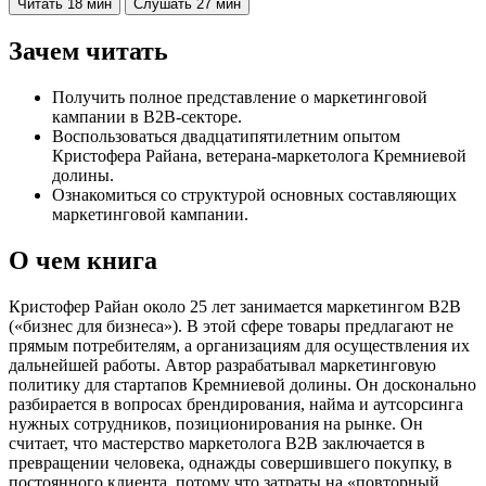
Читать
18 мин
Слушать
27 мин
Зачем читать
Получить полное представление о маркетинговой
кампании в B2B-секторе.
Воспользоваться двадцатипятилетним опытом
Кристофера Райана, ветерана-маркетолога Кремниевой
долины.
Ознакомиться со структурой основных составляющих
маркетинговой кампании.
О чем книга
Кристофер Райан около 25 лет занимается маркетингом B2B
(«бизнес для бизнеса»). В этой сфере товары предлагают не
прямым потребителям, а организациям для осуществления их
дальнейшей работы. Автор разрабатывал маркетинговую
политику для стартапов Кремниевой долины. Он досконально
разбирается в вопросах брендирования, найма и аутсорсинга
нужных сотрудников, позиционирования на рынке. Он
считает, что мастерство маркетолога B2B заключается в
превращении человека, однажды совершившего покупку, в
постоянного клиента, потому что затраты на «повторный