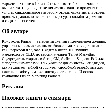
маркетинг» ниже в 10 раз. С помощью этой книги можно
выбрать тактику продвижения именно вашего продукта или
услуги, синхронизировать работу отдела маркетинга и отдела
продаж, правильно использовать ресурсы онлайн-маркетинга
и социальных сетей.
Об авторе
Кристофер Райан — ветеран маркетинга Кремниевой долины,
управлял многомиллионными бюджетами таких организаций,
как PeopleSoft и Sybase. Входит в число 100 лучших
маркетологов США по версии журнала Target Marketing.
Соучредитель стартапов SpringCM, Stellent и Saligent. Работая
с предпринимателями В2В («бизнес для бизнеса»), он увидел,
как не хватает гибкой структуры, способной разработать для
клиентов рабочую маркетинговую стратегию. И основал
компанию Fusion Marketing Partners.
Регалии
Похожие книги в саммари
Вы прослушали аудиосаммари по книге «Побеждающий B2B-