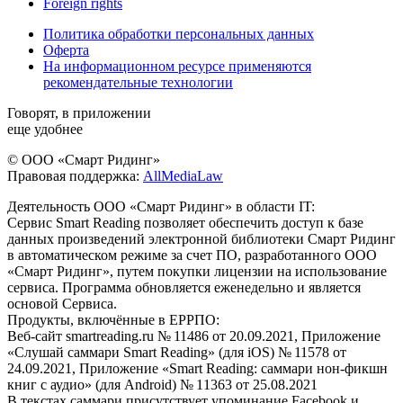
Foreign rights
Политика обработки персональных данных
Оферта
На информационном ресурсе применяются
рекомендательные технологии
Говорят, в приложении
еще удобнее
© ООО «Смарт Ридинг»
Правовая поддержка:
AllMediaLaw
Деятельность ООО «Смарт Ридинг» в области IT:
Сервис Smart Reading позволяет обеспечить доступ к базе
данных произведений электронной библиотеки Смарт Ридинг
в автоматическом режиме за счет ПО, разработанного ООО
«Смарт Ридинг», путем покупки лицензии на использование
сервиса. Программа обновляется еженедельно и является
основой Сервиса.
Продукты, включённые в ЕРРПО:
Веб-сайт smartreading.ru № 11486 от 20.09.2021, Приложение
«Слушай саммари Smart Reading» (для iOS) № 11578 от
24.09.2021, Приложение «Smart Reading: саммари нон-фикшн
книг с аудио» (для Android) № 11363 от 25.08.2021
В текстах саммари присутствует упоминание Facebook и