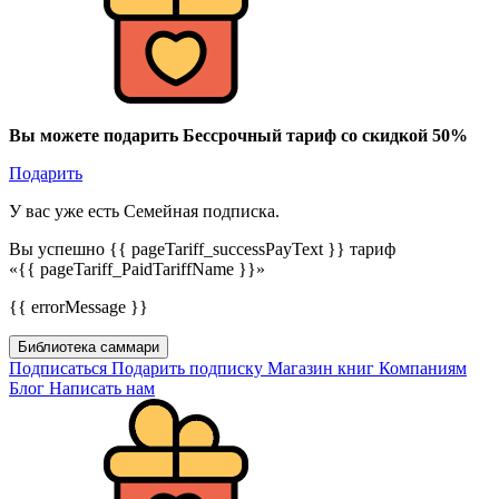
Вы можете подарить Бессрочный тариф со скидкой 50%
Подарить
У вас уже есть Семейная подписка.
Вы успешно {{ pageTariff_successPayText }} тариф
«{{ pageTariff_PaidTariffName }}»
{{ errorMessage }}
Библиотека саммари
Подписаться
Подарить подписку
Магазин книг
Компаниям
Блог
Написать нам