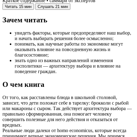
Краткое содержание • саммари от экспертов
Читать
15 мин
Слушать
21 мин
Зачем читать
увидеть факторы, которые предопределяют наш выбор,
и начать выбирать решения более осмысленно;
понимать, как научные работы по экономике могут
оказывать влияние на повседневную жизнь и
благосостояние;
знать одно из важных направлений изменения
госполитики — архитектуру выбора и влияние на
поведение граждан.
О чем книга
От того, как расставлены блюда в школьной столовой,
зависит, что дети положат себе в тарелку: брокколи с рыбой
или макароны с сыром. Так действует архитектура выбора —
правильно сформированная, она помогает человеку
совершить полезные для него действия и отказаться от
вредных.
Реальные люди далеки от homo economicus, которые всегда
принимают верные экономические решения. Мы ленимся,