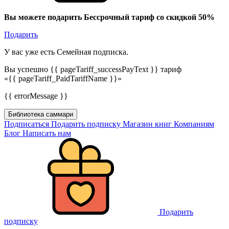
Вы можете подарить Бессрочный тариф со скидкой 50%
Подарить
У вас уже есть Семейная подписка.
Вы успешно {{ pageTariff_successPayText }} тариф
«{{ pageTariff_PaidTariffName }}»
{{ errorMessage }}
Библиотека саммари
Подписаться
Подарить подписку
Магазин книг
Компаниям
Блог
Написать нам
Подарить
подписку