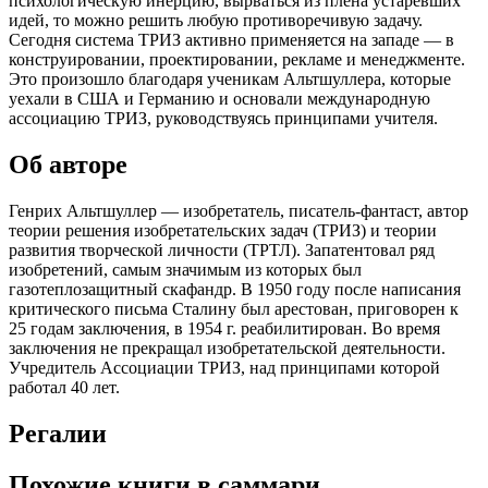
психологическую инерцию, вырваться из плена устаревших
идей, то можно решить любую противоречивую задачу.
Сегодня система ТРИЗ активно применяется на западе — в
конструировании, проектировании, рекламе и менеджменте.
Это произошло благодаря ученикам Альтшуллера, которые
уехали в США и Германию и основали международную
ассоциацию ТРИЗ, руководствуясь принципами учителя.
Об авторе
Генрих Альтшуллер — изобретатель, писатель-фантаст, автор
теории решения изобретательских задач (ТРИЗ) и теории
развития творческой личности (ТРТЛ). Запатентовал ряд
изобретений, самым значимым из которых был
газотеплозащитный скафандр. В 1950 году после написания
критического письма Сталину был арестован, приговорен к
25 годам заключения, в 1954 г. реабилитирован. Во время
заключения не прекращал изобретательской деятельности.
Учредитель Ассоциации ТРИЗ, над принципами которой
работал 40 лет.
Регалии
Похожие книги в саммари