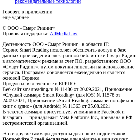
рекомендательные технологии
Говорят, в приложении
еще удобнее
© ООО «Смарт Ридинг»
Правовая поддержка:
AllMediaLaw
Деятельность ООО «Смарт Ридинг» в области IT:
Сервис Smart Reading позволяет обеспечить доступ к базе
данных произведений электронной библиотеки Смарт Ридинг
в автоматическом режиме за счет ПО, разработанного ООО
«Смарт Ридинг», путем покупки лицензии на использование
сервиса. Программа обновляется еженедельно и является
основой Сервиса.
Продукты, включённые в ЕРРПО:
Веб-сайт smartreading.ru № 11486 от 20.09.2021, Приложение
«Слушай саммари Smart Reading» (для iOS) № 11578 от
24.09.2021, Приложение «Smart Reading: саммари нон-фикшн
книг с аудио» (для Android) № 11363 от 25.08.2021
В текстах саммари присутствует упоминание Facebook и
Instagram — принадлежит Meta Platforms Inc., признана в РФ
экстремистской организацией.
Это и другие саммари доступны для наших подписчиков.
Попробуйте 7 дней бесплатно
или войдите в ваш аккаунт