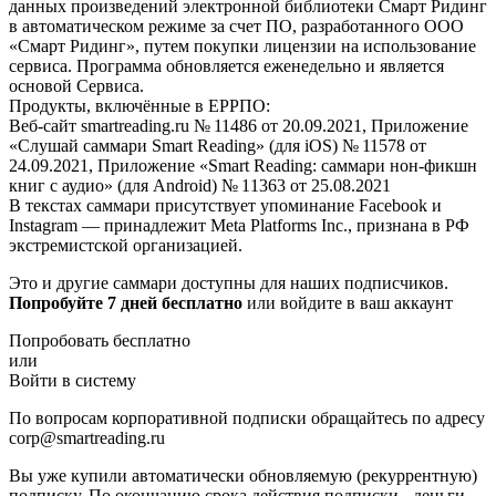
данных произведений электронной библиотеки Смарт Ридинг
в автоматическом режиме за счет ПО, разработанного ООО
«Смарт Ридинг», путем покупки лицензии на использование
сервиса. Программа обновляется еженедельно и является
основой Сервиса.
Продукты, включённые в ЕРРПО:
Веб-сайт smartreading.ru № 11486 от 20.09.2021, Приложение
«Слушай саммари Smart Reading» (для iOS) № 11578 от
24.09.2021, Приложение «Smart Reading: саммари нон-фикшн
книг с аудио» (для Android) № 11363 от 25.08.2021
В текстах саммари присутствует упоминание Facebook и
Instagram — принадлежит Meta Platforms Inc., признана в РФ
экстремистской организацией.
Это и другие саммари доступны для наших подписчиков.
Попробуйте 7 дней бесплатно
или войдите в ваш аккаунт
Попробовать бесплатно
или
Войти в систему
По вопросам корпоративной подписки обращайтесь по адресу
corp@smartreading.ru
Вы уже купили автоматически обновляемую (рекуррентную)
подписку. По окончанию срока действия подписки - деньги