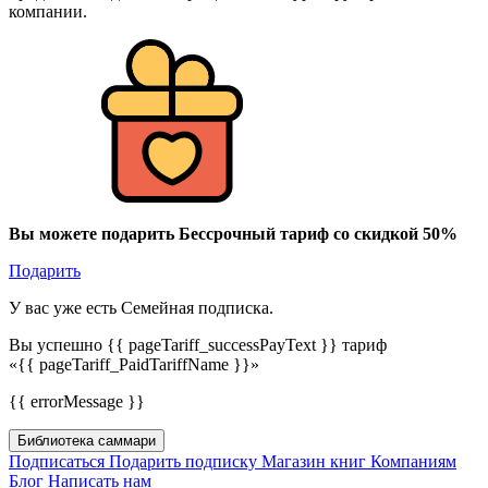
компании.
Вы можете подарить Бессрочный тариф со скидкой 50%
Подарить
У вас уже есть Семейная подписка.
Вы успешно {{ pageTariff_successPayText }} тариф
«{{ pageTariff_PaidTariffName }}»
{{ errorMessage }}
Библиотека саммари
Подписаться
Подарить подписку
Магазин книг
Компаниям
Блог
Написать нам