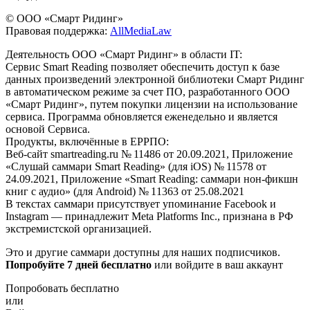
© ООО «Смарт Ридинг»
Правовая поддержка:
AllMediaLaw
Деятельность ООО «Смарт Ридинг» в области IT:
Сервис Smart Reading позволяет обеспечить доступ к базе
данных произведений электронной библиотеки Смарт Ридинг
в автоматическом режиме за счет ПО, разработанного ООО
«Смарт Ридинг», путем покупки лицензии на использование
сервиса. Программа обновляется еженедельно и является
основой Сервиса.
Продукты, включённые в ЕРРПО:
Веб-сайт smartreading.ru № 11486 от 20.09.2021, Приложение
«Слушай саммари Smart Reading» (для iOS) № 11578 от
24.09.2021, Приложение «Smart Reading: саммари нон-фикшн
книг с аудио» (для Android) № 11363 от 25.08.2021
В текстах саммари присутствует упоминание Facebook и
Instagram — принадлежит Meta Platforms Inc., признана в РФ
экстремистской организацией.
Это и другие саммари доступны для наших подписчиков.
Попробуйте 7 дней бесплатно
или войдите в ваш аккаунт
Попробовать бесплатно
или