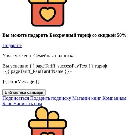
Вы можете подарить Бессрочный тариф со скидкой 50%
Подарить
У вас уже есть Семейная подписка.
Вы успешно {{ pageTariff_successPayText }} тариф
«{{ pageTariff_PaidTariffName }}»
{{ errorMessage }}
Библиотека саммари
Подписаться
Подарить подписку
Магазин книг
Компаниям
Блог
Написать нам