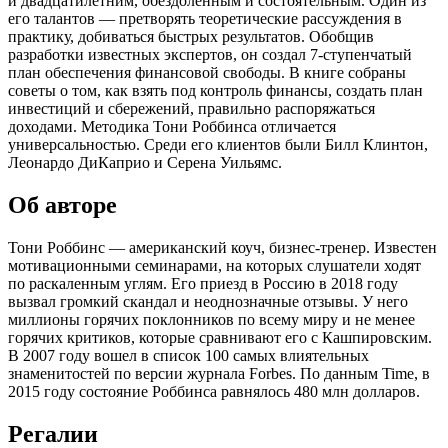
и двадцатилетним, обездоленным и состоятельным. Один из
его талантов — претворять теоретические рассуждения в
практику, добиваться быстрых результатов. Обобщив
разработки известных экспертов, он создал 7-ступенчатый
план обеспечения финансовой свободы. В книге собраны
советы о том, как взять под контроль финансы, создать план
инвестиций и сбережений, правильно распоряжаться
доходами. Методика Тони Роббинса отличается
универсальностью. Среди его клиентов были Билл Клинтон,
Леонардо ДиКаприо и Серена Уильямс.
Об авторе
Тони Роббинс — американский коуч, бизнес-тренер. Известен
мотивационными семинарами, на которых слушатели ходят
по раскаленным углям. Его приезд в Россию в 2018 году
вызвал громкий скандал и неоднозначные отзывы. У него
миллионы горячих поклонников по всему миру и не менее
горячих критиков, которые сравнивают его с Кашпировским.
В 2007 году вошел в список 100 самых влиятельных
знаменитостей по версии журнала Forbes. По данным Time, в
2015 году состояние Роббинса равнялось 480 млн долларов.
Регалии