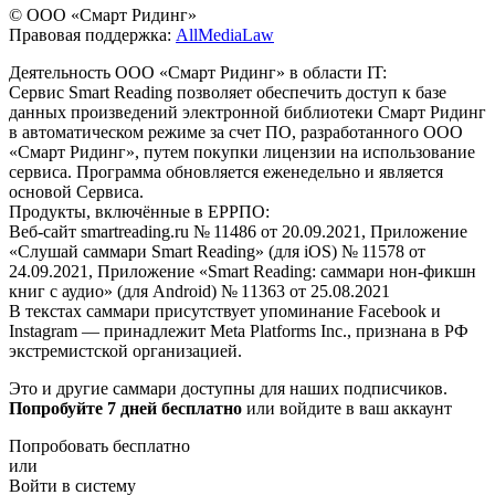
© ООО «Смарт Ридинг»
Правовая поддержка:
AllMediaLaw
Деятельность ООО «Смарт Ридинг» в области IT:
Сервис Smart Reading позволяет обеспечить доступ к базе
данных произведений электронной библиотеки Смарт Ридинг
в автоматическом режиме за счет ПО, разработанного ООО
«Смарт Ридинг», путем покупки лицензии на использование
сервиса. Программа обновляется еженедельно и является
основой Сервиса.
Продукты, включённые в ЕРРПО:
Веб-сайт smartreading.ru № 11486 от 20.09.2021, Приложение
«Слушай саммари Smart Reading» (для iOS) № 11578 от
24.09.2021, Приложение «Smart Reading: саммари нон-фикшн
книг с аудио» (для Android) № 11363 от 25.08.2021
В текстах саммари присутствует упоминание Facebook и
Instagram — принадлежит Meta Platforms Inc., признана в РФ
экстремистской организацией.
Это и другие саммари доступны для наших подписчиков.
Попробуйте 7 дней бесплатно
или войдите в ваш аккаунт
Попробовать бесплатно
или
Войти в систему