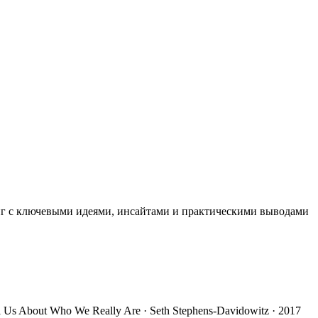
иг с ключевыми идеями, инсайтами и практическими выводами
ll Us About Who We Really Are · Seth Stephens-Davidowitz · 2017