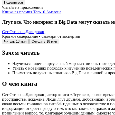
Поделиться
Читайте в приложении
Книжная премия
Топ-10 Амазона
Лгут все. Что интернет и Big Data могут сказать
Cет Стивенс-Давидовиц
Краткое содержание • саммари от экспертов
Читать
13 мин
Слушать
18 мин
Зачем читать
Научиться видеть виртуальный мир глазами опытного дет
Узнать о новейших подходах к изучению поведенческих 
Применять полученные знания о Big Data в личной и пр
О чем книга
Cет Стивенс-Давидовиц, автор книги «Лгут все», в свое время 
пространстве, искажена. Люди лгут друзьям, любовникам, врач
около восьми триллионов гигабайт данных о человечестве в по
информации откроет правду о том, кто мы такие: о страхах и 
правильный вопрос, то, благодаря большим данным, сможете уз