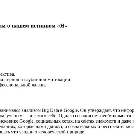
 нам о нашем истинном «Я»
ектива.
паттернов и глубинной мотивации.
офессиональной жизни.
занимался анализом Big Data в Google. Он утверждает, что инфо
ам, ученым — и самим себе. Однако сегодня нет необходимости 
исковике Google, социальных сетях, на сайтах знакомств и даж
желаниях, которые нами движут, о сознательных и бессознательн
нать что угодно о человеческой природе.