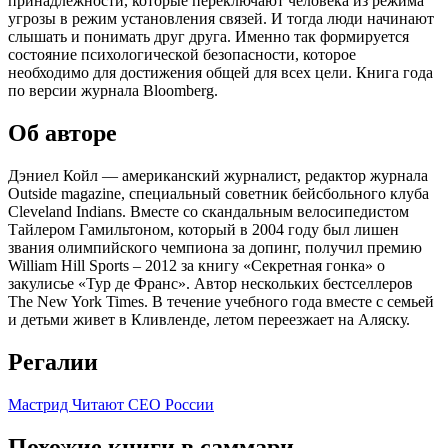
принадлежности, которые переключают человека из режима
угрозы в режим установления связей. И тогда люди начинают
слышать и понимать друг друга. Именно так формируется
состояние психологической безопасности, которое
необходимо для достижения общей для всех цели. Книга года
по версии журнала Bloomberg.
Об авторе
Дэниел Койл — американский журналист, редактор журнала
Outside magazine, специальный советник бейсбольного клуба
Cleveland Indians. Вместе со скандальным велосипедистом
Тайлером Гамильтоном, который в 2004 году был лишен
звания олимпийского чемпиона за допинг, получил премию
William Hill Sports – 2012 за книгу «Секретная гонка» о
закулисье «Тур де Франс». Автор нескольких бестселлеров
The New York Times. В течение учебного года вместе с семьей
и детьми живет в Кливленде, летом переезжает на Аляску.
Регалии
Мастрид
Читают CEO России
Похожие книги в саммари