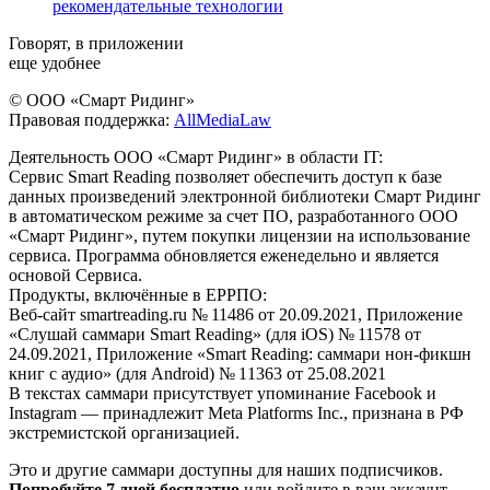
рекомендательные технологии
Говорят, в приложении
еще удобнее
© ООО «Смарт Ридинг»
Правовая поддержка:
AllMediaLaw
Деятельность ООО «Смарт Ридинг» в области IT:
Сервис Smart Reading позволяет обеспечить доступ к базе
данных произведений электронной библиотеки Смарт Ридинг
в автоматическом режиме за счет ПО, разработанного ООО
«Смарт Ридинг», путем покупки лицензии на использование
сервиса. Программа обновляется еженедельно и является
основой Сервиса.
Продукты, включённые в ЕРРПО:
Веб-сайт smartreading.ru № 11486 от 20.09.2021, Приложение
«Слушай саммари Smart Reading» (для iOS) № 11578 от
24.09.2021, Приложение «Smart Reading: саммари нон-фикшн
книг с аудио» (для Android) № 11363 от 25.08.2021
В текстах саммари присутствует упоминание Facebook и
Instagram — принадлежит Meta Platforms Inc., признана в РФ
экстремистской организацией.
Это и другие саммари доступны для наших подписчиков.
Попробуйте 7 дней бесплатно
или войдите в ваш аккаунт