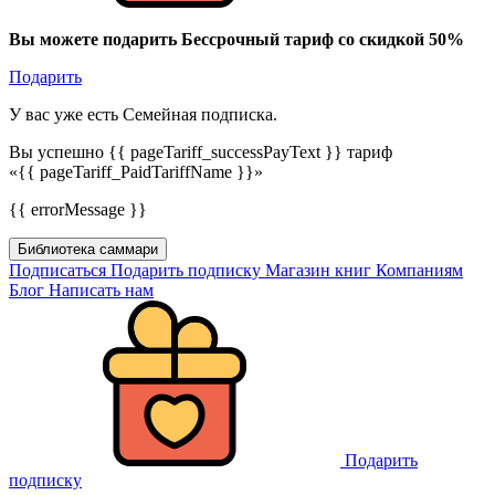
Вы можете подарить Бессрочный тариф со скидкой 50%
Подарить
У вас уже есть Семейная подписка.
Вы успешно {{ pageTariff_successPayText }} тариф
«{{ pageTariff_PaidTariffName }}»
{{ errorMessage }}
Библиотека саммари
Подписаться
Подарить подписку
Магазин книг
Компаниям
Блог
Написать нам
Подарить
подписку