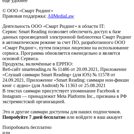
еще удобнее
© ООО «Смарт Ридинг»
Правовая поддержка:
AllMediaLaw
Деятельность ООО «Смарт Ридинг» в области IT:
Сервис Smart Reading позволяет обеспечить доступ к базе
данных произведений электронной библиотеки Смарт Ридинг
в автоматическом режиме за счет ПО, разработанного ООО
«Смарт Ридинг», путем покупки лицензии на использование
сервиса. Программа обновляется еженедельно и является
основой Сервиса.
Продукты, включённые в ЕРРПО:
Веб-сайт smartreading.ru № 11486 от 20.09.2021, Приложение
«Слушай саммари Smart Reading» (для iOS) № 11578 от
24.09.2021, Приложение «Smart Reading: саммари нон-фикшн
книг с аудио» (для Android) № 11363 от 25.08.2021
В текстах саммари присутствует упоминание Facebook и
Instagram — принадлежит Meta Platforms Inc., признана в РФ
экстремистской организацией.
Это и другие саммари доступны для наших подписчиков.
Попробуйте 7 дней бесплатно
или войдите в ваш аккаунт
Попробовать бесплатно
или